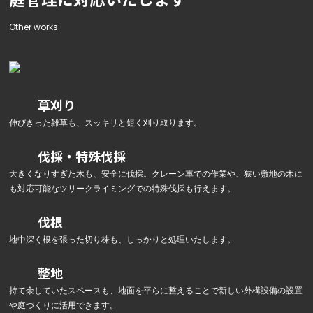
Other works
草刈り
伸びきった雑草も、スッキリと短く刈り取ります。
伐採・特殊伐採
大きくなりすぎた木も、安全に伐採。クレーン車での作業や、狭い敷地の木に
も対応可能なツリークライミングでの特殊伐採も行えます。
伐根
地中深く根を張った切り株も、しっかりと処理いたします。
整地
持て余していたスペースも、地面を平らに整えることで新しい外構設備の設置
や庭づくりに活用できます。