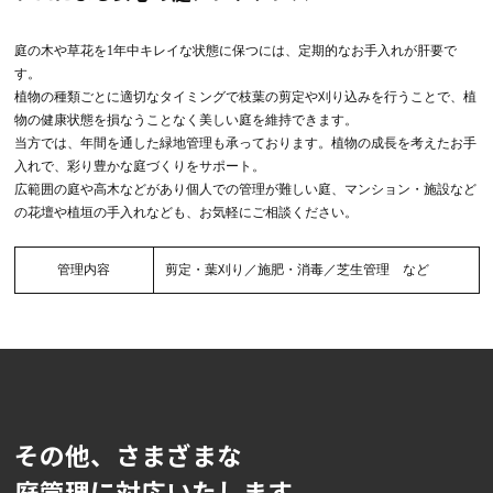
庭の木や草花を1年中キレイな状態に保つには、定期的なお手入れが肝要で
す。
植物の種類ごとに適切なタイミングで枝葉の剪定や刈り込みを行うことで、植
物の健康状態を損なうことなく美しい庭を維持できます。
当方では、年間を通した緑地管理も承っております。植物の成長を考えたお手
入れで、彩り豊かな庭づくりをサポート。
広範囲の庭や高木などがあり個人での管理が難しい庭、マンション・施設など
の花壇や植垣の手入れなども、お気軽にご相談ください。
管理内容
剪定・葉刈り／施肥・消毒／芝生管理 など
その他、さまざまな
庭管理に対応いたします